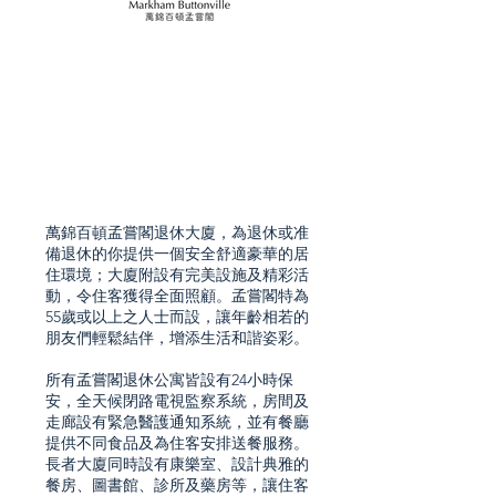
萬錦百頓孟嘗閣退休大廈，為退休或准
備退休的你提供一個安全舒適豪華的居
住環境；大廈附設有完美設施及精彩活
動，令住客獲得全面照顧。孟嘗閣特為
55歲或以上之人士而設，讓年齡相若的
朋友們輕鬆結伴，增添生活和諧姿彩。
所有孟嘗閣退休公寓皆設有24小時保
安，全天候閉路電視監察系統，房間及
走廊設有緊急醫護通知系統，並有餐廳
提供不同食品及為住客安排送餐服務。
長者大廈同時設有康樂室、設計典雅的
餐房、圖書館、診所及藥房等，讓住客