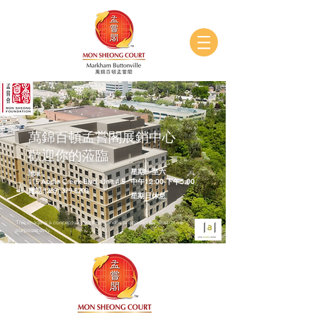
萬錦百頓孟嘗閣展銷中心
歡迎你的蒞臨
星期一至六
地址:
115 Apple Creek Blvd, Unit # 5
中午12:00-下午5:00
電話:
(289) 379-8200
星期日休息
This image is a conceptual rendering and is proposed for illustrative
purposes only.