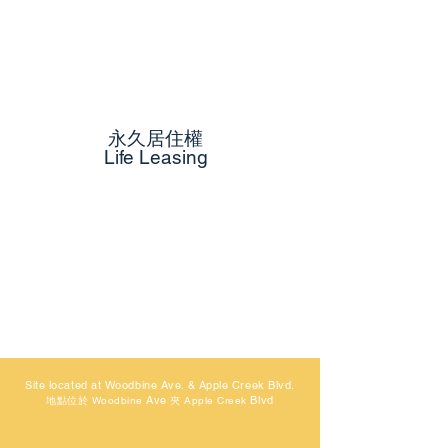
永久居住權
Life Leasing
Site located at Woodbine Ave. & Apple Creek Blvd.
Ave
Blvd
地點位於 Woodbine
夾 Apple Creek